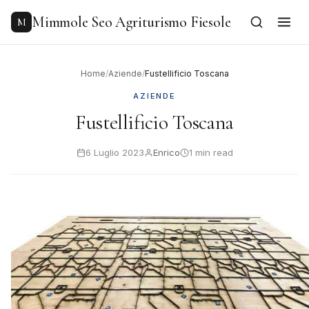
to
content
Mimmole Seo Agriturismo Fiesole
M
Home
/
Aziende
/
Fustellificio Toscana
AZIENDE
Fustellificio Toscana
6 Luglio 2023
Enrico
1 min read