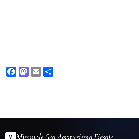
Facebook
Mastodon
Email
Condividi
Mimmole Seo Agriturismo Fiesole
M