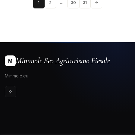
1
2
…
30
31
→
Mimmole Seo Agriturismo Fiesole
M
Mimmole.eu