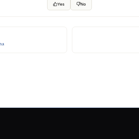
Yes
No
na