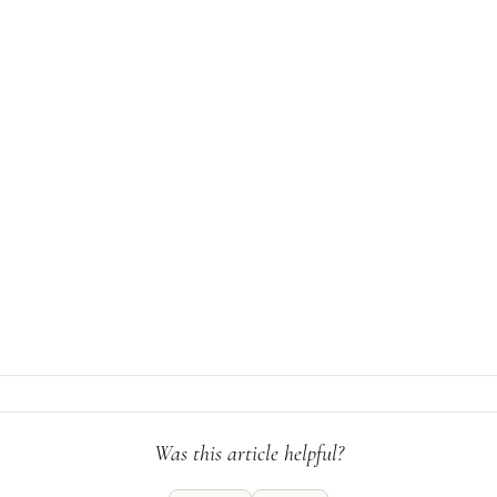
ok
odon
ail
Condividi
Was this article helpful?