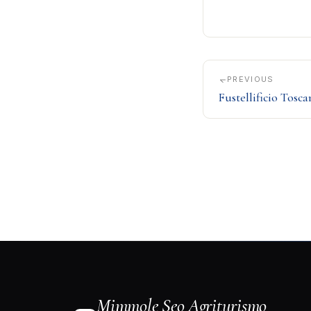
PREVIOUS
Fustellificio Tosca
Mimmole Seo Agriturismo