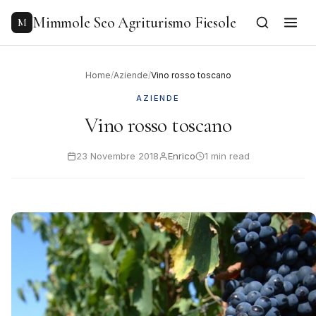
to
content
Mimmole Seo Agriturismo Fiesole
M
Home
/
Aziende
/
Vino rosso toscano
AZIENDE
Vino rosso toscano
23 Novembre 2018
Enrico
1 min read