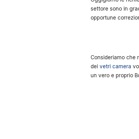
settore sono in grad
opportune correzio
Consideriamo che m
dei
vetri camera
vol
un vero e proprio B