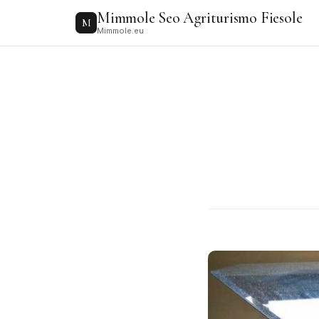
to
Mimmole Seo Agriturismo Fiesole
content
M
Mimmole.eu