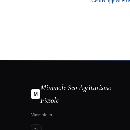
Centro ippico Fir
Mimmole Seo Agriturismo
M
Fiesole
Mimmole.eu