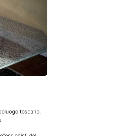
apoluogo toscano,
o.
ofessionisti del