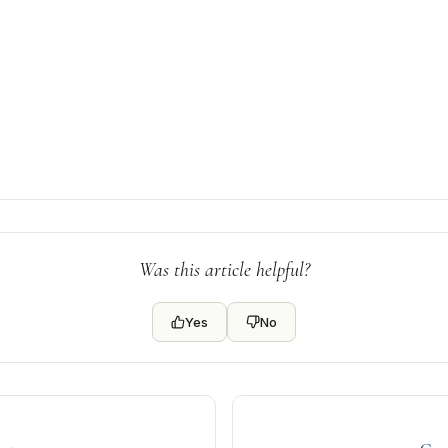
ok
odon
ail
Condividi
Was this article helpful?
Yes
No