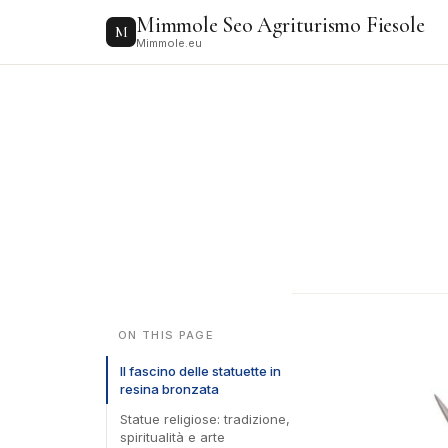
to
Mimmole Seo Agriturismo Fiesole
content
M
Mimmole.eu
ON THIS PAGE
Il fascino delle statuette in
resina bronzata
Statue religiose: tradizione,
spiritualità e arte