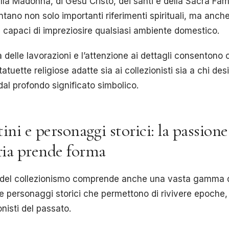
lla Madonna, di Gesù Cristo, dei santi e della Sacra Fam
tano non solo importanti riferimenti spirituali, ma anch
e capaci di impreziosire qualsiasi ambiente domestico.
à delle lavorazioni e l’attenzione ai dettagli consentono 
tatuette religiose adatte sia ai collezionisti sia a chi des
al profondo significato simbolico.
ini e personaggi storici: la passione
oria prende forma
 del collezionismo comprende anche una vasta gamma 
 e personaggi storici che permettono di rivivere epoche,
nisti del passato.