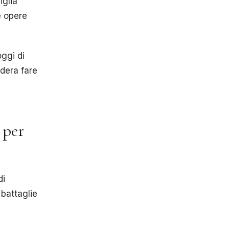
iglia
e opere
oggi di
idera fare
 per
di
 battaglie