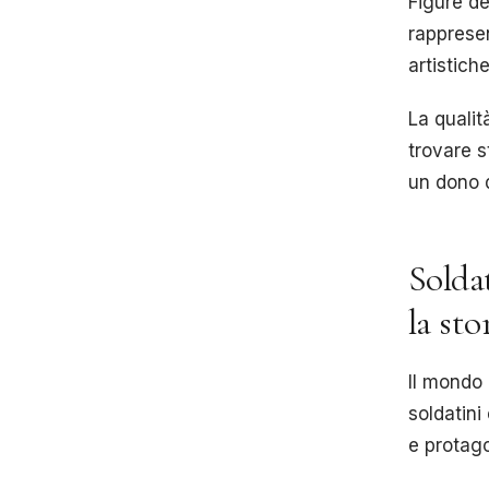
Figure de
rappresen
artistich
La qualit
trovare s
un dono d
Soldat
la st
Il mondo
soldatini
e protago