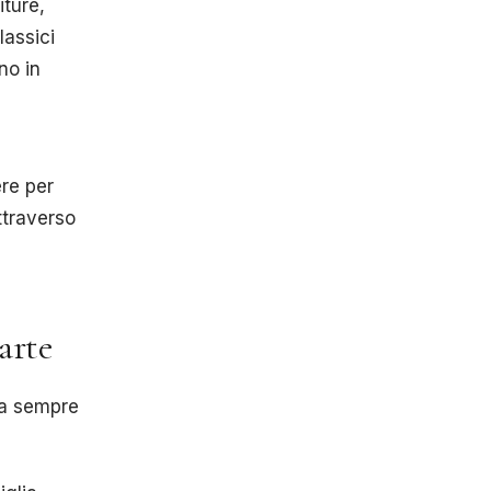
iture,
lassici
no in
ere per
ttraverso
 arte
da sempre