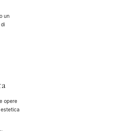
to un
 di
ta
re opere
 estetica