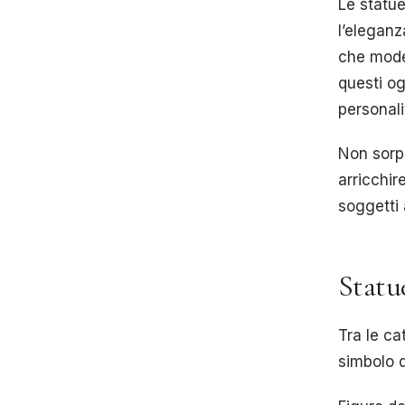
Le statue
l’eleganz
che moder
questi o
personali
Non sorpr
arricchir
soggetti a
Statue
Tra le ca
simbolo d