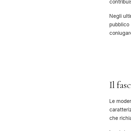
contribui
Negli ult
pubblico 
coniugare
Il fas
Le moder
caratteri
che richi