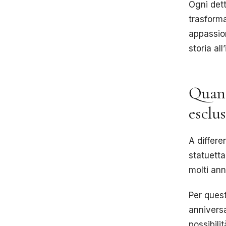
Ogni dett
trasforma
appassio
storia all
Quand
esclu
A differe
statuetta
molti ann
Per ques
anniversa
possibili