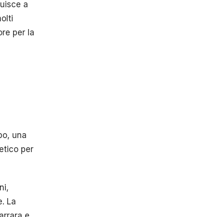
buisce a
olti
re per la
mpo, una
etico per
ni,
e. La
arrara e