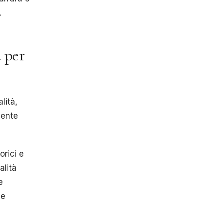
.
 per
lità,
mente
orici e
alità
e
 e