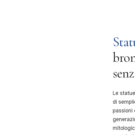
Stat
bron
sen
Le statue
di sempli
passioni
generazio
mitologic