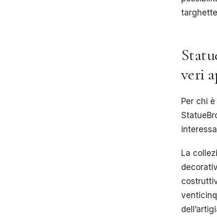
targhette
Statu
veri 
Per chi è
StatueBro
interessa
La collez
decorativ
costrutti
venticinq
dell’artig