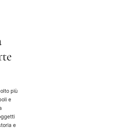
a
rte
olto più
oli e
a
oggetti
toria e