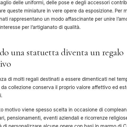
aglio delle uniformi, delle pose e degli accessori contri
re queste miniature in vere opere da esposizione. Per m
nati rappresentano un modo affascinante per unire l’amo
’interesse per l’artigianato di qualità.
o una statuetta diventa un regalo
sivo
nza di molti regali destinati a essere dimenticati nel te
 da collezione conserva il proprio valore affettivo ed est
i.
to motivo viene spesso scelta in occasione di complean
ri, pensionamenti, eventi aziendali e ricorrenze religios
tà di personalizzare alcune opere con basi in marmo di C