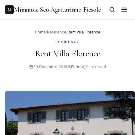
to
content
Mimmole Seo Agriturismo Fiesole
M
Home
/
Residence
/
Rent Villa Florence
RESIDENCE
Rent Villa Florence
30 Dicembre 2016
Enrico
1 min read