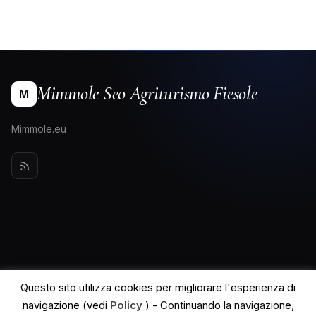
Mimmole Seo Agriturismo Fiesole
M
Mimmole.eu
Questo sito utilizza cookies per migliorare l'esperienza di
navigazione (vedi
Policy
) - Continuando la navigazione,
© 2026 Mimmole Seo Agriturismo Fiesole. All rights reserved.