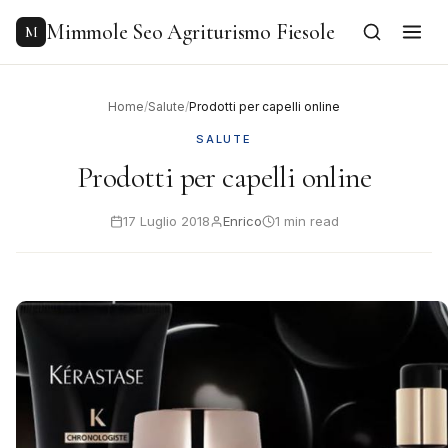
to
content
Mimmole Seo Agriturismo Fiesole
M
Home
/
Salute
/
Prodotti per capelli online
SALUTE
Prodotti per capelli online
17 Luglio 2018
Enrico
1 min read