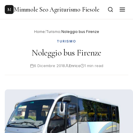
to
content
Mimmole Seo Agriturismo Fiesole
M
Home
/
Turismo
/
Noleggio bus Firenze
TURISMO
Noleggio bus Firenze
6 Dicembre 2018
Enrico
1 min read