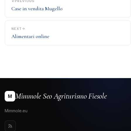
PREVIOUS
Case in vendita Mugello
NEXT
Alimentari online
Mimmole Seo Agriturismo Fiesole
M
Mimmole.eu