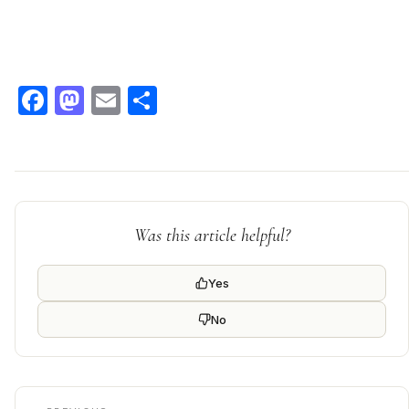
Facebook
Mastodon
Email
Condividi
Was this article helpful?
Yes
No