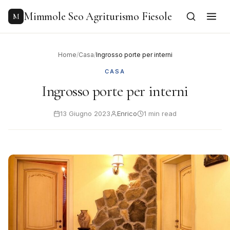
to
content
Mimmole Seo Agriturismo Fiesole
M
Home
/
Casa
/
Ingrosso porte per interni
CASA
Ingrosso porte per interni
13 Giugno 2023
Enrico
1 min read