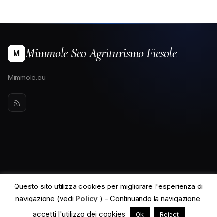
Mimmole Seo Agriturismo Fiesole
M
Mimmole.eu
Questo sito utilizza cookies per migliorare l'esperienza di
navigazione (vedi
Policy
) - Continuando la navigazione,
© 2026 Mimmole Seo Agriturismo Fiesole. All rights reserved.
Powered by
MyWiki WordPress Theme
accetti l'utilizzo dei cookies
Ok
Reject