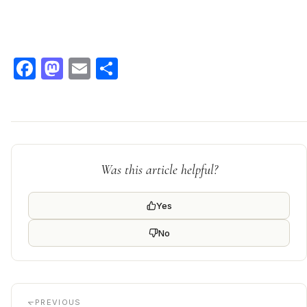
Facebook
Mastodon
Email
Condividi
Was this article helpful?
Yes
No
PREVIOUS