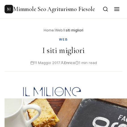
to
content
Mimmole Seo Agriturismo Fiesole
M
Home
/
Web
/
I siti migliori
WEB
I siti migliori
11 Maggio 2017
Enrico
1 min read