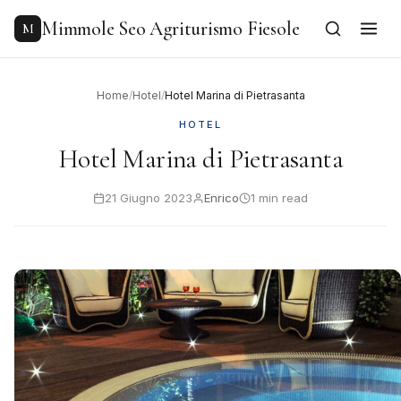
to
content
Mimmole Seo Agriturismo Fiesole
M
Home
/
Hotel
/
Hotel Marina di Pietrasanta
HOTEL
Hotel Marina di Pietrasanta
21 Giugno 2023
Enrico
1 min read