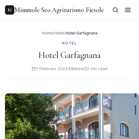
to
content
Mimmole Seo Agriturismo Fiesole
M
Home
/
Hotel
/
Hotel Garfagnana
HOTEL
Hotel Garfagnana
7 Febbraio 2024
Enrico
1 min read