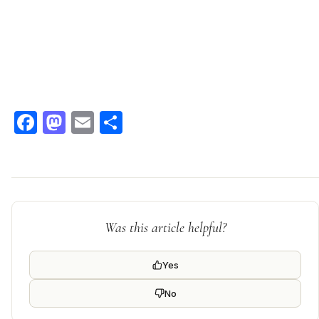
Facebook
Mastodon
Email
Condividi
Was this article helpful?
Yes
No