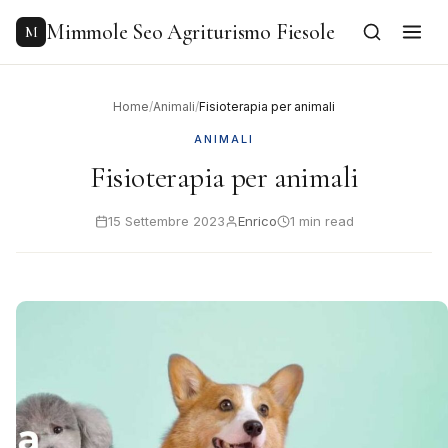
to
content
Mimmole Seo Agriturismo Fiesole
M
Home
/
Animali
/
Fisioterapia per animali
ANIMALI
Fisioterapia per animali
15 Settembre 2023
Enrico
1 min read