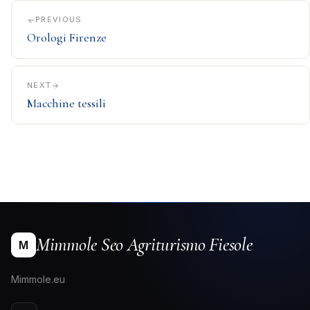
PREVIOUS
Orologi Firenze
NEXT
Macchine tessili
Mimmole Seo Agriturismo Fiesole
M
Mimmole.eu