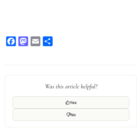
Facebook
Mastodon
Email
Condividi
Was this article helpful?
Yes
No