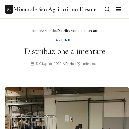
to
content
Mimmole Seo Agriturismo Fiesole
M
Home
/
Aziende
/
Distribuzione alimentare
AZIENDE
Distribuzione alimentare
15 Giugno 2018
Enrico
1 min read