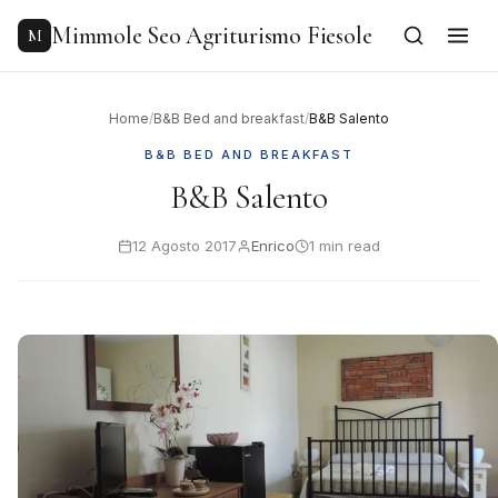
to
content
Mimmole Seo Agriturismo Fiesole
M
Home
/
B&B Bed and breakfast
/
B&B Salento
B&B BED AND BREAKFAST
B&B Salento
12 Agosto 2017
Enrico
1 min read