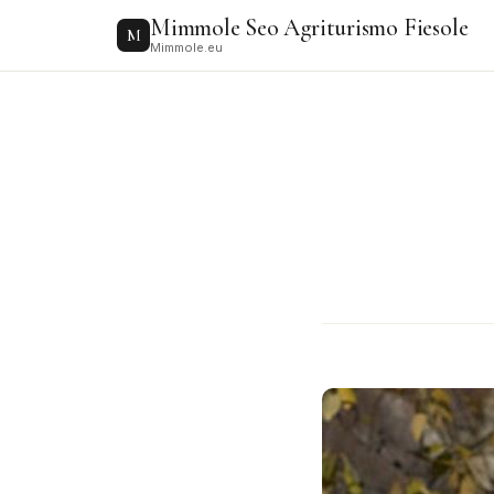
to
Mimmole Seo Agriturismo Fiesole
content
M
Mimmole.eu