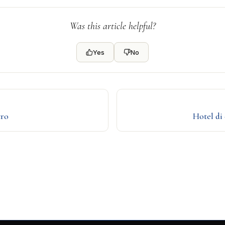
Was this article helpful?
Yes
No
tro
Hotel di