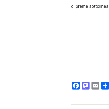
ci preme sottolin
Facebo
Mast
Em