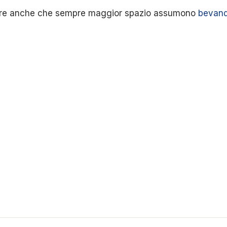
eare anche che sempre maggior spazio assumono
bevand
ok
odon
ail
Condividi