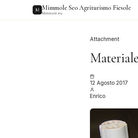
to
Mimmole Seo Agriturismo Fiesole
content
M
Mimmole.eu
Attachment
Materiale
12 Agosto 2017
Enrico