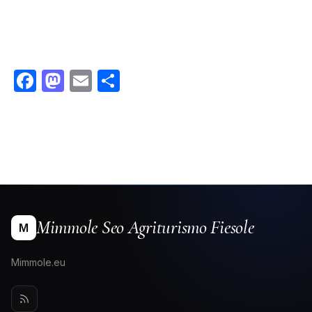
Facebook
Mastodon
Email
Condividi
Mimmole Seo Agriturismo Fiesole
M
Mimmole.eu