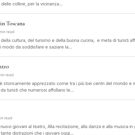
 delle colline, per la vicinanza…
 in Toscana
 min read
ella cultura, del turismo e della buona cucina, e meta di turisti aff
di modo da soddisfare e saziare la…
ntro
min read
e è storicamente apprezzato come tra i più bei centri del mondo e 
 da turisti che numerosi affollano le…
l
in read
 nuovi giovani al teatro, Alla recitazione, alla danza e alla musica i
 tante distrazioni che i giovani oggi…