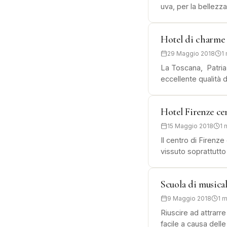
uva, per la bellezza
Hotel di charme
29 Maggio 2018
1
La Toscana, Patria d
eccellente qualità 
Hotel Firenze ce
15 Maggio 2018
1 
Il centro di Firenz
vissuto soprattutto
Scuola di musica
9 Maggio 2018
1 m
Riuscire ad attrarre
facile a causa delle