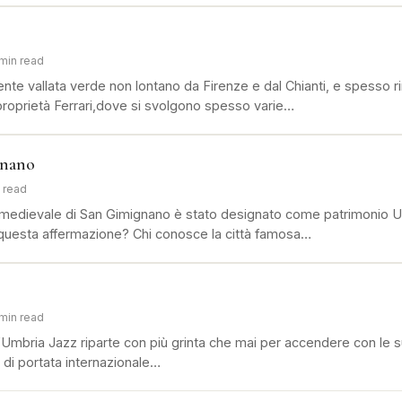
 min read
dente vallata verde non lontano da Firenze e dal Chianti, e spesso r
 proprietà Ferrari,dove si svolgono spesso varie…
gnano
n read
o medievale di San Gimignano è stato designato come patrimonio U
questa affermazione? Chi conosce la città famosa…
5
 min read
, l’Umbria Jazz riparte con più grinta che mai per accendere con le s
di portata internazionale…