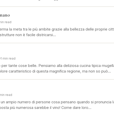
gnano
min read
rma la meta tra le più ambite grazie alla bellezza delle proprie ci
 strutture non è facile districarsi…
1 min read
per tante cose belle. Pensiamo alla deliziosa cucina tipica mugel
colore caratteristico di questa magnifica regione, ma non so può…
 min read
un ampio numero di persone cosa pensano quando si pronuncia la 
sposta più numerosa sarebbe il vino! Come dare loro…