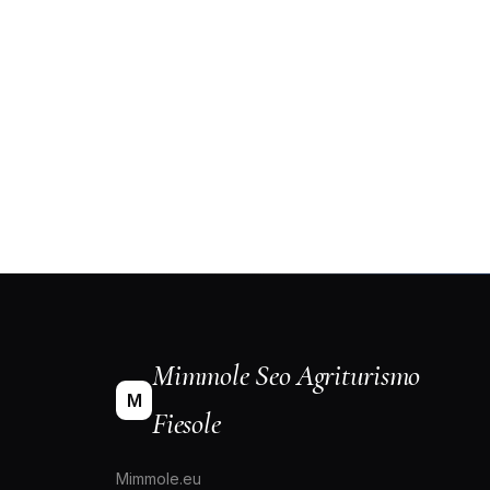
Mimmole Seo Agriturismo
M
Fiesole
Mimmole.eu