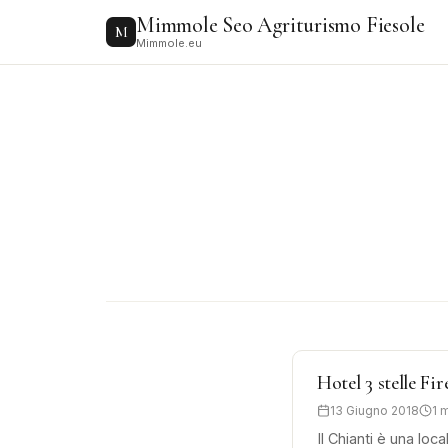
to
Mimmole Seo Agriturismo Fiesole
content
M
Mimmole.eu
Hotel 3 stelle Fi
13 Giugno 2018
1 
Il Chianti è una loc