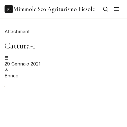
to
content
Mimmole Seo Agriturismo Fiesole
M
Attachment
Cattura-1
29 Gennaio 2021
Enrico