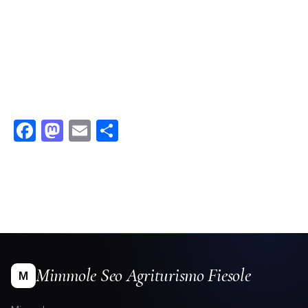
Facebook
Mastodon
Email
Condividi
Mimmole Seo Agriturismo Fiesole
M