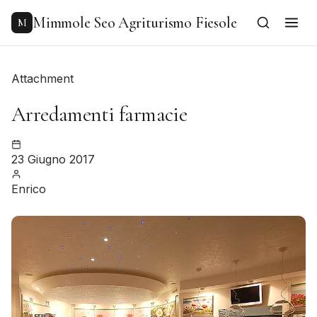
to
content
Mimmole Seo Agriturismo Fiesole
M
Attachment
Arredamenti farmacie
23 Giugno 2017
Enrico