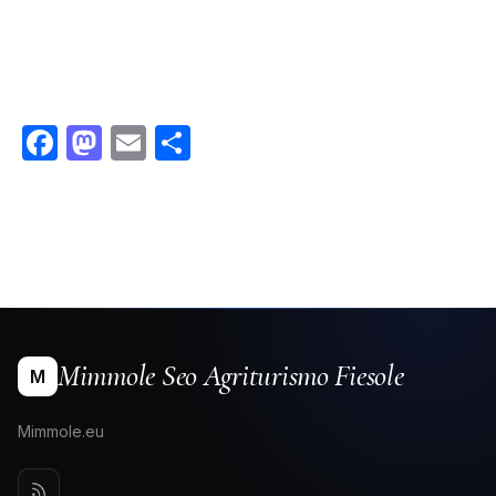
Facebook
Mastodon
Email
Condividi
Mimmole Seo Agriturismo Fiesole
M
Mimmole.eu