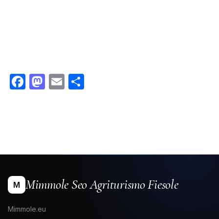
Facebook
Mastodon
Email
Condividi
Mimmole Seo Agriturismo Fiesole
M
Mimmole.eu