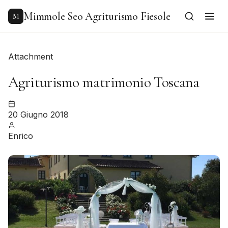
to
content
Mimmole Seo Agriturismo Fiesole
M
Attachment
Agriturismo matrimonio Toscana
20 Giugno 2018
Enrico