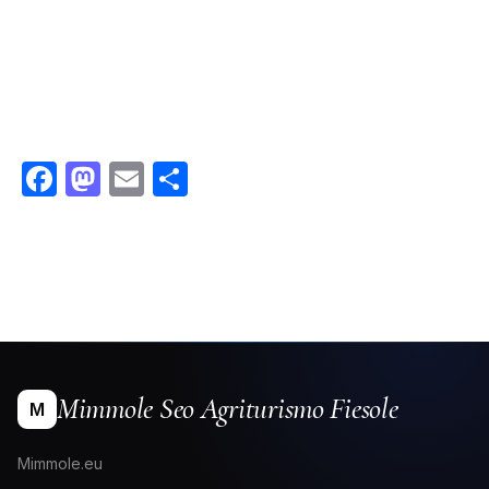
Facebook
Mastodon
Email
Condividi
Mimmole Seo Agriturismo Fiesole
M
Mimmole.eu