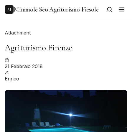
to
content
Mimmole Seo Agriturismo Fiesole
M
Attachment
Agriturismo Firenze
21 Febbraio 2018
Enrico