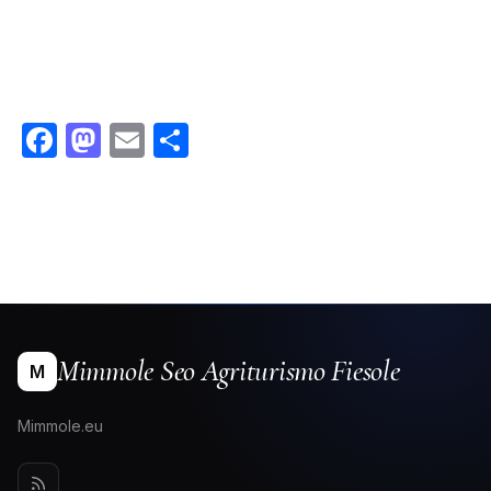
Facebook
Mastodon
Email
Condividi
Mimmole Seo Agriturismo Fiesole
M
Mimmole.eu